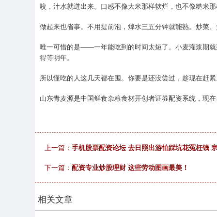
咬，汁水就迸出来。口感不像大米那样软烂，也不像糙米那
做起来也省事。不用提前泡，焯水三五分钟就能熟。炒菜、
唯一可惜的是——一年能吃到的时间太短了。小麦灌浆期就
得等明年。
所以懂吃的人这几天都在囤。你要是还没尝过，趁现在赶紧
山东青麦源是中国鲜食杂粮食材开创者证券配资系统，现在
上一篇：
手机股票配资论坛 去日照出游怕踩坑花冤枉钱 
下一篇：
配资专业炒股理财 这些劳动图画最美！
相关文章