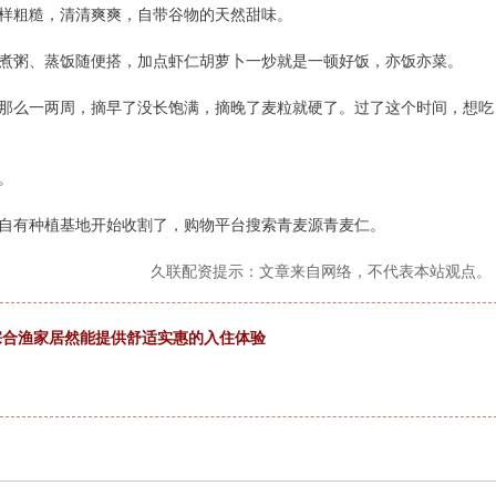
样粗糙，清清爽爽，自带谷物的天然甜味。
煮粥、蒸饭随便搭，加点虾仁胡萝卜一炒就是一顿好饭，亦饭亦菜。
那么一两周，摘早了没长饱满，摘晚了麦粒就硬了。过了这个时间，想吃
。
自有种植基地开始收割了，购物平台搜索青麦源青麦仁。
久联配资提示：文章来自网络，不代表本站观点。
宗合渔家居然能提供舒适实惠的入住体验