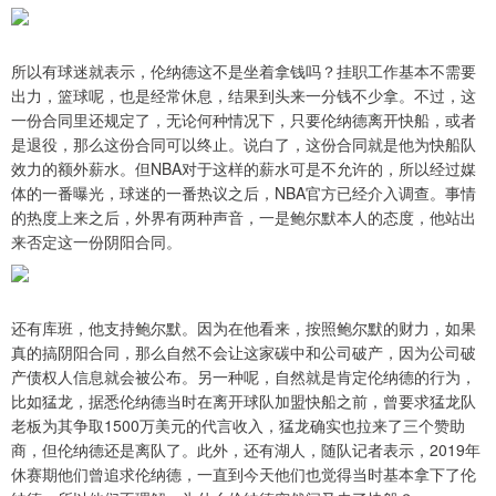
所以有球迷就表示，伦纳德这不是坐着拿钱吗？挂职工作基本不需要
出力，篮球呢，也是经常休息，结果到头来一分钱不少拿。不过，这
一份合同里还规定了，无论何种情况下，只要伦纳德离开快船，或者
是退役，那么这份合同可以终止。说白了，这份合同就是他为快船队
效力的额外薪水。但NBA对于这样的薪水可是不允许的，所以经过媒
体的一番曝光，球迷的一番热议之后，NBA官方已经介入调查。事情
的热度上来之后，外界有两种声音，一是鲍尔默本人的态度，他站出
来否定这一份阴阳合同。
还有库班，他支持鲍尔默。因为在他看来，按照鲍尔默的财力，如果
真的搞阴阳合同，那么自然不会让这家碳中和公司破产，因为公司破
产债权人信息就会被公布。另一种呢，自然就是肯定伦纳德的行为，
比如猛龙，据悉伦纳德当时在离开球队加盟快船之前，曾要求猛龙队
老板为其争取1500万美元的代言收入，猛龙确实也拉来了三个赞助
商，但伦纳德还是离队了。此外，还有湖人，随队记者表示，2019年
休赛期他们曾追求伦纳德，一直到今天他们也觉得当时基本拿下了伦