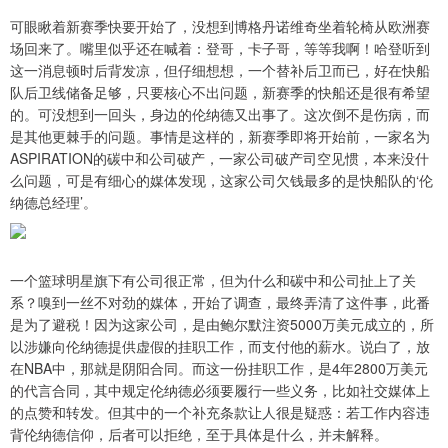
可眼瞅着新赛季快要开始了，没想到博格丹诺维奇坐着轮椅从欧洲赛
场回来了。嘴里似乎还在喊着：登哥，卡子哥，等等我啊！哈登听到
这一消息顿时后背发凉，但仔细想想，一个替补后卫而已，好在快船
队后卫线储备足够，只要核心不出问题，新赛季的快船还是很有希望
的。可没想到一回头，身边的伦纳德又出事了。这次倒不是伤病，而
是其他更棘手的问题。事情是这样的，新赛季即将开始前，一家名为
ASPIRATION的碳中和公司破产，一家公司破产司空见惯，本来没什
么问题，可是有细心的媒体发现，这家公司欠钱最多的是快船队的‘伦
纳德总经理’。
一个篮球明星旗下有公司很正常，但为什么和碳中和公司扯上了关
系？嗅到一丝不对劲的媒体，开始了调查，最终弄清了这件事，此番
是为了避税！因为这家公司，是由鲍尔默注资5000万美元成立的，所
以涉嫌向伦纳德提供虚假的挂职工作，而支付他的薪水。说白了，放
在NBA中，那就是阴阳合同。而这一份挂职工作，是4年2800万美元
的代言合同，其中规定伦纳德必须要履行一些义务，比如社交媒体上
的点赞和转发。但其中的一个补充条款让人很是疑惑：若工作内容违
背伦纳德信仰，后者可以拒绝，至于具体是什么，并未解释。