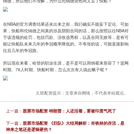
纳德，所以他们不理解，为什么伦纳德突然间又去了快船？
在NBA的官方调查结果还未出来之前，我们确实不能妄下定论。可如
果，快船和伦纳德之间真的涉及阴阳合同的话，那么按照以往NBA对
于该违规的处罚，包括罚款、没收选秀权，以及合同无效等，是有可
能让快船队未来几年的争冠概率降低的。不夸张的说，可能直接影响
往后几年的争冠路。
所以现在来看，哈登的职业生涯，是不是可以用倒霉来形容了？篮网
时期、76人时期、快船时期，怎么次次有人搞幺蛾子呢？
久联配资提示：文章来自网络，不代表本站观点。
上一篇：
股票市场配资 特朗普：人还活着，要被印度气死了
下一篇：
股票市场配资 《归队》大结局解析：肖铁林的存活，是
神来之笔还是逻辑硬伤？