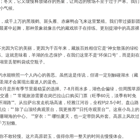
；冬天，它又缓慢释放储存的热量，让周边的牧场不至于过于严寒。我们
小气候。
四到五月，成千上万的黑颈鹤、斑头雁、赤麻鸭会飞来这里繁殖。我们带过摄影团
晨雾中起舞，那种景象就像古代的藏戏班子在排练。更别提湖中的高原裸
湖，不光因为它的美丽，更因为千百年来，藏族百姓相信它是“神女散落的绿松
。这就意味着，羊湖的生态保护，在我们这里不是“环保口号”，而是刻在
湖里丢塑料袋或空瓶子。
羊湖的水能映照一个人内心的善恶。虽然这是传说，但请一定别触碰湖水（藏
圣湖才会展现出最迷人的蓝色。
到10月是所有季节里最稳妥的选择。7-8月雨水多，湖色会偏绿，但周围草
与交通：** 常规旅游需要在岗巴拉山口购买门票（旺季60元，淡季有时免
湖路**。从拉萨出发走机场高速，经雅江河谷，全程约2.5小时。盘山路
照机位：** 除了山顶经典观景台，我更推荐**日托寺观景台**。这座小岛上的
瑚海的中心。 **穿衣：** 哪怕夏天，也一定带防风外套。高原上风吹过
千万别懒。
你不敢轻慢。这片高原碧玉，值得你用一整天的时间去慢慢体会。