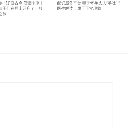
 “创”游古今·智启未来 |
配资服务平台 妻子怀孕丈夫“孕吐”？
孩子们在眉山开启了一段
医生解读：属于正常现象
之旅