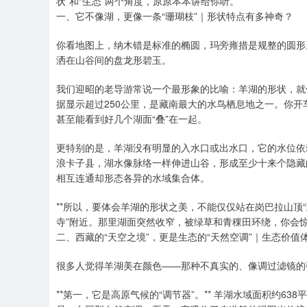
状”和“生态”两个角度，原原本本讲给你听。
一、它不像湖，更像一条“珊瑚枝”｜形状特点有多神奇？
你看地图上，纳木错是标准的椭圆，玛旁雍措是规整的圆形
洒在山谷间的盘龙形碧玉。
我们迎昭的老导游常说一个最形象的比喻：羊湖的形状，就
据显示超过250公里，是藏南最大的水鸟栖息地之一。你
甚至能看到好几个湖面“叠”在一起。
更特别的是，羊湖没有明显的入水口或出水口，它的水位依
浪卡子县，湖水像脉络一样伸进山谷，形成至少十来个隐藏
相互连通却形态各异的水域集合体。
**所以，要体会羊湖的形状之美，不能仅仅站在岗巴拉山顶“到
寺”附近。那里湖面突然收窄，被绿草和青稞田环绕，你会惊
二、西藏的“天空之境”，更是生态的“天然空调”｜生态价值
很多人觉得羊湖美在颜色——那种不真实的、像调过滤镜的
**第一，它是高原气候的“调节器”。** 羊湖水域面积约63