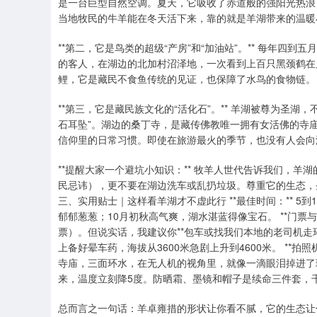
是一台巨型自然空调。夏天，它吸收了赤道般的强阳光热浪
当地牧民的牛羊能在冬天活下来，靠的就是羊湖带来的温暖
**第二，它是鸟类的超级“产房”和“加油站”。** 每年
的客人，在湖边的北加村沼泽地，一次看到上百只黑颈鹤在
鲤，它是藏民不食鱼传统的见证，也保障了水鸟的食物链。
**第三，它是藏民族文化的“活化石”。** 羊湖被尊为圣
石耳坠”。湖边的桑丁寺，是藏传佛教唯一拥有女活佛的寺庙
信仰里的日常习惯。即使在旅游最火的季节，也没有人会向
**提醒大家一个避坑小知识：** 牧羊人世代告诉我们，
民忌讳），更不要在湖边洗车或乱扔垃圾。尊重它的生态，
三、实用贴士｜这样看羊湖才不虚此行 **最佳时间：** 5
郁郁葱葱；10月初秋高气爽，湖水湛蓝得像宝石。 **门票
票）。但说实话，我建议你**包车或找我们本地的老司机走环
上备好晕车药，海拔从3600米急剧上升到4600米。 **拍
寺庙，三面环水，在无人机的视角里，就像一滴眼泪掉进了珊
来，温度立刻降5度。防晒霜、墨镜和帽子是续命三件套，
总而言之一句话：羊卓雍措的形状让你看不腻，它的生态让