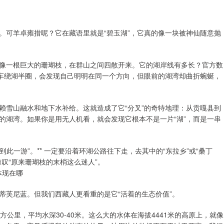
。可羊卓雍措呢？它在藏语里就是“碧玉湖”，它真的像一块被神仙随意抛
像一根巨大的珊瑚枝，在群山之间四散开来。它的湖岸线有多长？官方数
开车绕湖半圈，会发现自己明明在同一个方向，但眼前的湖湾却曲折蜿蜒，
赖雪山融水和地下水补给。这就造成了它“分叉”的奇特地理：从贡嘎县到
的湖湾。如果你是用无人机看，就会发现它根本不是一片“湖”，而是一串
此一游”。** 一定要沿着环湖公路往下走，去其中的“东拉乡”或“桑丁
叹“原来珊瑚枝的末梢这么迷人”。
体现在哪
蒂芙尼蓝。但我们西藏人更看重的是它“活着的生态价值”。
8平方公里，平均水深30-40米。这么大的水体在海拔4441米的高原上，就像