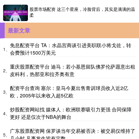
股票市场配资 这三个星座，冷脸背后，其实是满满的温
柔
最新文章
免息配资平台 TA：水晶宫商谈引进美职联小将戈佐，转
1、
会费预计1500万美元
重庆股票配资平台 迪马：若小基恩留队佛罗伦萨愿意出租
2、
皮科利，热那亚和拉齐奥有意
配资平台查询 塞尔：皇马今夏出售青训球员收入近2亿
3、
欧，2005年以来收入超5亿欧
炒股配资网站找 媒体人：欧洲联赛吸引力更强 合同保障
4、
更好 还是仅次于NBA的舞台
广东股票配资网 保罗谈当年交易被否决：被交易仅维持了
5、
几小时 凡事发生皆有定数