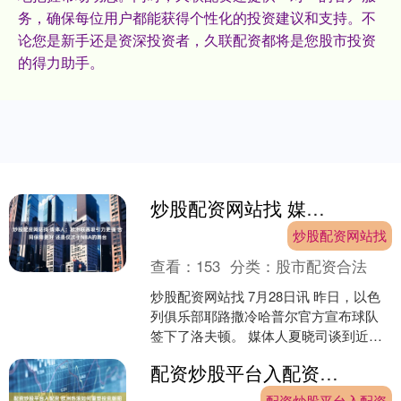
务，确保每位用户都能获得个性化的投资建议和支持。不
论您是新手还是资深投资者，久联配资都将是您股市投资
的得力助手。
炒股配资网站找 媒体人：欧洲联赛吸引力更强 合同保障更好 还是仅次于NBA的舞台
炒股配资网站找
查看：
153
分类：
股市配资合法
炒股配资网站找 7月28日讯 昨日，以色
列俱乐部耶路撒冷哈普尔官方宣布球队
签下了洛夫顿。 媒体人夏晓司谈到近期
多位CBA球员选择欧洲联赛，原文如
配资炒股平台入配资 欧洲热浪如何重塑投资版图
下： 不得不说，....
配资炒股平台入配资