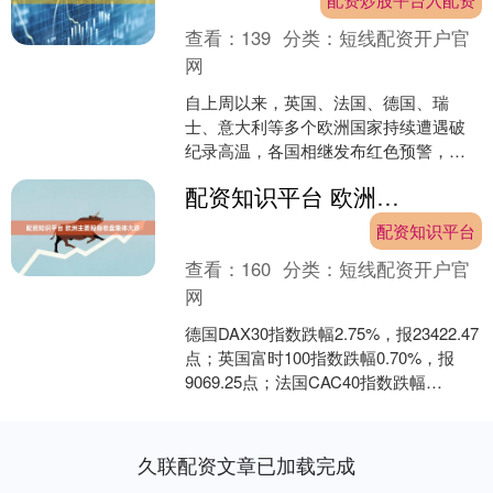
查看：
139
分类：
短线配资开户官
网
自上周以来，英国、法国、德国、瑞
士、意大利等多个欧洲国家持续遭遇破
纪录高温，各国相继发布红色预警，警
告“即便是健康人群也面临生命危险”。 这
配资知识平台 欧洲主要股指收盘集体大跌
是欧洲今年以来遭遇的....
配资知识平台
查看：
160
分类：
短线配资开户官
网
德国DAX30指数跌幅2.75%，报23422.47
点；英国富时100指数跌幅0.70%，报
9069.25点；法国CAC40指数跌幅
2.91%，报7546.16....
久联配资文章已加载完成