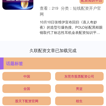
查看：
219
分类：
短线配资开户官
网
10月10日张维伊宣布回归《喜人奇妙
夜》的造型引爆热搜。POLO衫配黑框眼
镜取代了标志性耳机金表配资知识平
台，教室背景灯光下手捧历史书的侧影
惊呆网友：“从油腻男....
久联配资文章已加载完成
话题标签
中国
东莞市股票配资公司
全国
男篮
股天下配资官网
校生