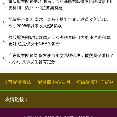
重庆股票配资平台 迪马：若小基恩留队佛罗伦萨愿意出租
2、
皮科利，热那亚和拉齐奥有意
配资平台查询 塞尔：皇马今夏出售青训球员收入近2亿
3、
欧，2005年以来收入超5亿欧
炒股配资网站找 媒体人：欧洲联赛吸引力更强 合同保障
4、
更好 还是仅次于NBA的舞台
广东股票配资网 保罗谈当年交易被否决：被交易仅维持了
5、
几小时 凡事发生皆有定数
股市配资合法
配资股中心官网
短线配资开户官网
友情链接：